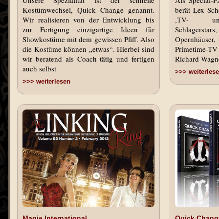
Unsere Spezialität ist der schnelle
Als Special-
Kostümwechsel, Quick Change genannt.
berät Lex Sch
Wir realisieren von der Entwicklung bis
,TV- und
zur Fertigung einzigartige Ideen für
Schlagerstar
Showkostüme mit dem gewissen Pfiff. Also
Opernhäuse
die Kostüme können „etwas“. Hierbei sind
Primetime-TV
wir beratend als Coach tätig und fertigen
Richard Wagne
auch selbst
>>> weiterles
>>> weiterlesen
Magie International
Quick Chang