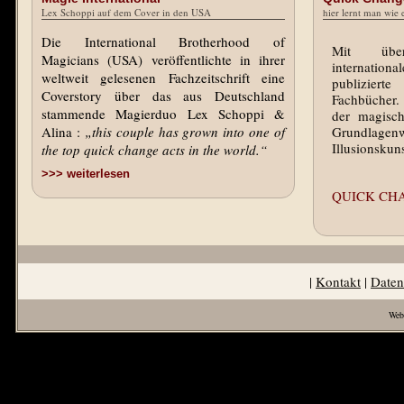
Lex Schoppi auf dem Cover in den USA
hier lernt man wie
Die International Brotherhood of
Mit übe
Magicians (USA) veröffentlichte in ihrer
internati
weltweit gelesenen Fachzeitschrift eine
publizie
Coverstory über das aus Deutschland
Fachbücher.
stammende Magierduo Lex Schoppi &
der magisc
Alina :
„this couple has grown into one of
Grundlagen
Illusionskuns
the top quick change acts in the world.“
>>> weiterlesen
QUICK CH
|
Kontakt
|
Daten
Web