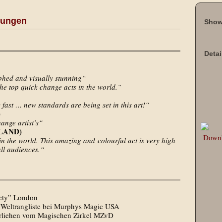
nungen
Show
Detai
phed and visually stunning“
the top quick change acts in the world.“
fast … new standards are being set in this art!“
)
ange artist’s“
NNLAND)
Downl
in the world. This amazing and colourful act is very high
all audiences.“
iety” London
Weltrangliste bei Murphys Magic USA
 verliehen vom Magischen Zirkel MZvD