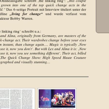
 Onlineausgabe schreibt ‚the linking ring‘:
„this couple
 grown into one of the top quick change acts in the
ld.“
Das 6-seitige Portrait mit Interview tituliert unter der
dline
„living for change“
und wurde verfasst vom
akteur Bobby Warren.
 linking ring‘ schreibt u.a.:
 and Alina, originally from Germany, are masters of the
ck-change act. Their wardrobes change before your eyes
an instant, than change again…. Magic is typically ‚Now
see it, now you don’t‘. But with Lex and Alina it is: ‚Now
see it, now you see something different‘. Their act, billed
„The Quick Change Show: High Speed Haute Couture
eographed and visually stunning…