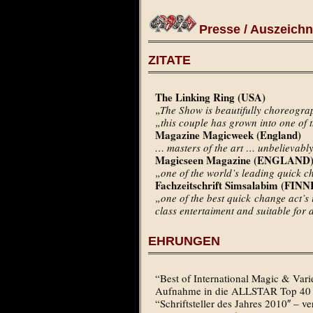
Presse / Auszeich
ZITATE
The Linking Ring (USA)
„The Show is beautifully choreogra
„this couple has grown into one of 
Magazine Magicweek (England)
… masters of the art … unbelievably 
Magicseen Magazine (ENGLAND
„one of the world’s leading quick ch
Fachzeitschrift Simsalabim (FI
„one of the best quick change act’s 
class entertaiment and suitable for 
EHRUNGEN
“Best of International Magic & Var
Aufnahme in die ALLSTAR Top 40 
“Schriftsteller des Jahres 2010″ –