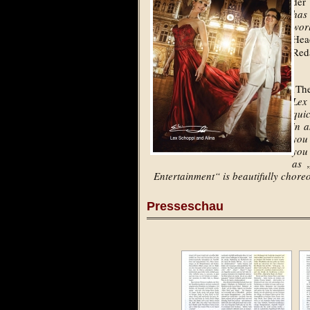
der
has
wor
Hea
Red
‚The
Lex
qui
in 
you 
you 
as 
Entertainment“ is beautifully chor
Presseschau