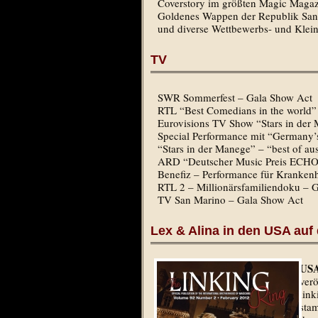
Coverstory im größten Magic Magaz
Goldenes Wappen der Republik San
und diverse Wettbewerbs- und Klein
TV
SWR Sommerfest – Gala Show Act
RTL “Best Comedians in the world”
Eurovisions TV Show “Stars in der
Special Performance mit “Germany’
“Stars in der Manege” – “best of au
ARD “Deutscher Music Preis ECHO”
Benefiz – Performance für Kranken
RTL 2 – Millionärsfamiliendoku – 
TV San Marino – Gala Show Act
Lex & Alina in den USA au
US
verö
lin
sta