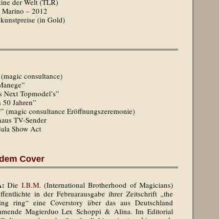
ine der Welt (TLR)
 Marino – 2012
kunstpreise (in Gold)
 (magic consultance)
 Manege”
s Next Topmodel’s”
s 50 Jahren”
 (magic consultance Eröffnungszeremonie)
haus TV-Sender
Gala Show Act
f dem Cover
A:
Die
I.B.M.
(International Brotherhood of Magicians)
ffentlichte in der Februarausgabe ihrer Zeitschrift „the
king ring“ eine Coverstory über das aus Deutschland
mmende Magierduo Lex Schoppi & Alina. Im Editorial