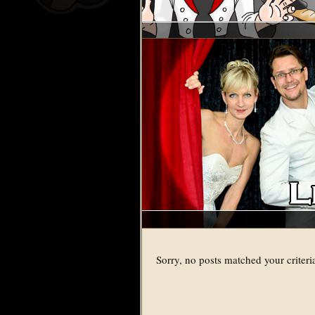
Sorry, no posts matched your criteri