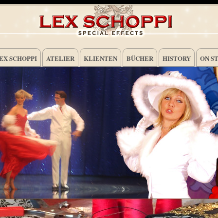
EX SCHOPPI
ATELIER
KLIENTEN
BÜCHER
HISTORY
ON S