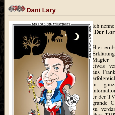
Dani Lary
Ich nenne
Der Lor
„
Hier erüb
Erkläru
Magier 
etwas ve
aus Frank
erfolgrei
in ganz
internatio
er der T
grande C
zu verda
über TV5 