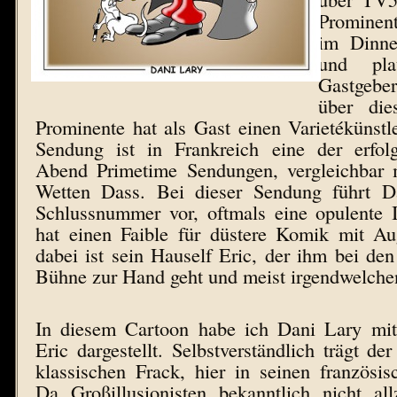
Prominen
im Dinne
und pl
Gastgeber
über die
Prominente hat als Gast einen Varietékünst
Sendung ist in Frankreich eine der erfol
Abend Primetime Sendungen, vergleichbar 
Wetten Dass. Bei dieser Sendung führt Da
Schlussnummer vor, oftmals eine opulente I
hat einen Faible für düstere Komik mit Au
dabei ist sein Hauself Eric, der ihm bei den
Bühne zur Hand geht und meist irgendwelchen
In diesem Cartoon habe ich Dani Lary mit
Eric dargestellt. Selbstverständlich trägt de
klassischen Frack, hier in seinen französi
Da Großillusionisten bekanntlich nicht all