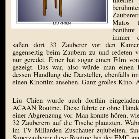
berühmte
Zaubere
Matos f
berühmt 
immer d
saßen dort 33 Zauberer vor den Kamera
gegenseitig beim Zaubern zu und redeten 
nur geredet. Einer hat sogar einen Film vo
gezeigt. Das war, also würde man einen K
dessen Handlung die Darsteller, ebenfalls im
einen Kinofilm ansehen. Ganz großes Kino. 
Liu Chien wurde auch dorthin eingeladen
ACAAN Routine. Diese führte er ohne Hände 
einer Abgrenzung vor. Man konnte hören, wi
32 Zauberern auf die Tische plautzten. Wäh
im TV Millarden Zuschauer zujubelten, fand
Superzauberer diese Routine bei der EMC ganz