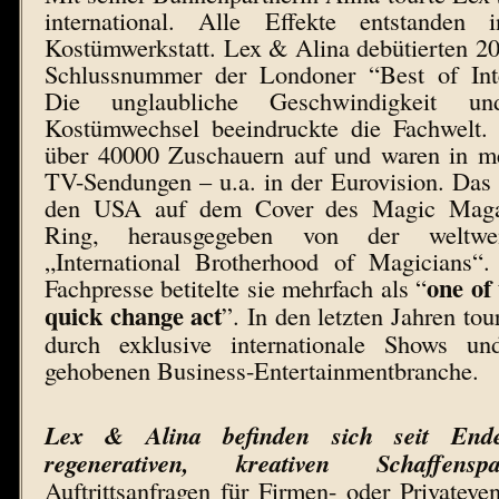
international. Alle Effekte entstanden 
Kostümwerkstatt. Lex & Alina debütierten 200
Schlussnummer der Londoner “Best of Inte
Die unglaubliche Geschwindigkeit un
Kostümwechsel beeindruckte die Fachwelt. S
über 40000 Zuschauern auf und waren in m
TV-Sendungen – u.a. in der Eurovision. Das
den USA auf dem Cover des Magic Maga
Ring, herausgegeben von der weltwei
„International Brotherhood of Magicians“. 
one of
Fachpresse betitelte sie mehrfach als “
quick change act
”. In den letzten Jahren to
durch exklusive internationale Shows und
gehobenen Business-Entertainmentbranche.
Lex & Alina befinden sich seit End
regenerativen, kreativen Schaffenspa
Auftrittsanfragen für Firmen- oder Privateven