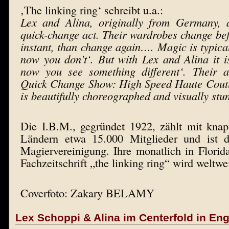
‚The linking ring‘ schreibt u.a.:
Lex and Alina, originally from Germany, 
quick-change act. Their wardrobes change bef
instant, than change again…. Magic is typical
now you don’t‘. But with Lex and Alina it i
now you see something different‘. Their a
Quick Change Show: High Speed Haute Cout
is beautifully choreographed and visually st
Die I.B.M., gegründet 1922, zählt mit kna
Ländern etwa 15.000 Mitglieder und ist d
Magiervereinigung. Ihre monatlich in Florid
Fachzeitschrift „the linking ring“ wird weltwe
Coverfoto: Zakary BELAMY
Lex Schoppi & Alina im Centerfold in En