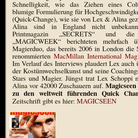
Schnelligkeit, wie das Ziehen eines Col
blumige Formulierung für Hochgeschwindigk
(Quick-Change), wie sie von Lex & Alina ge
Alina sind in England nicht unbekann
Printmagazin „SECRETS“ und die On
„MAGICWEEK“ berichteten mehrfach üb
Magierduo, das bereits 2006 in London die
renommierten
MacMillan International Ma
Im Verlauf des Interviews plaudert Lex auch 
der Kostümwechselkunst und seine Coachings
Stars und Magier. Jüngst trat Lex Schoppi m
Magicseen 
Alina vor 42000 Zuschauern auf.
zu den weltweit führenden Quick Cha
Zeitschrift gibt es hier:
MAGICSEEN