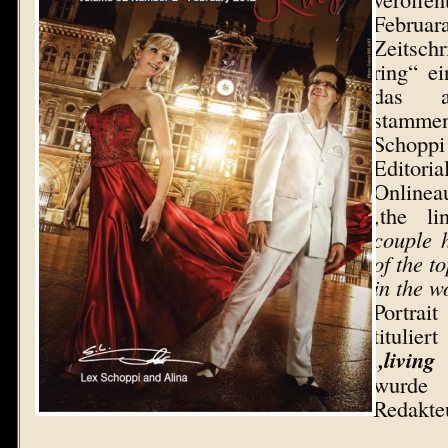
Februa
Zeitsch
ring“ e
das a
stamme
Schop
Edi
Online
‚the li
couple 
of the t
in the w
Portra
titulier
„living
wurde
Redakte