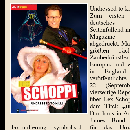
Undressed to ki
Zum ersten
deutsche
Seitenfüllend 
Magazine
abgedruckt. Mag
größten Fach
Zauberkünstle
Europas und w
in England
veröffentlicht
22 (Septem
vierseitige Rep
über Lex Schop
„un
dem Titel:
Durchaus in An
James Bond T
Formulierung symbolisch für das Umz